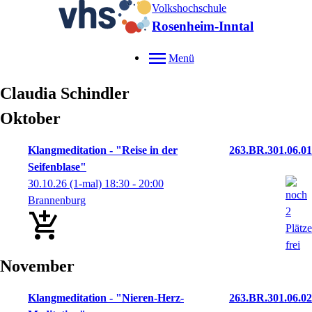
Volkshochschule
Rosenheim-Inntal
Menü
Claudia
Schindler
Oktober
Klangmeditation - "Reise in der
263.BR.301.06.01
Seifenblase"
30.10.26
(1-mal)
18:30
- 20:00
Brannenburg
November
Klangmeditation - "Nieren-Herz-
263.BR.301.06.02