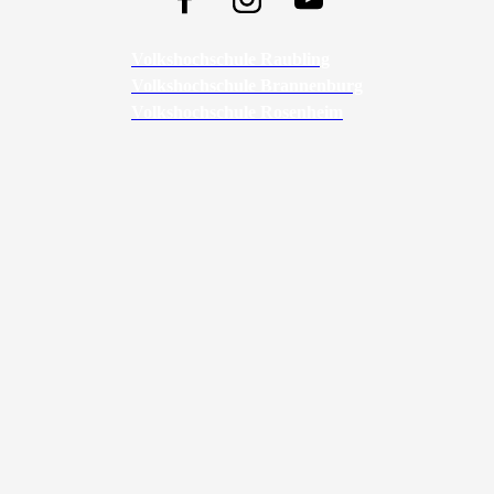
Volkshochschule Raubling
Volkshochschule Brannenburg
Volkshochschule Rosenheim