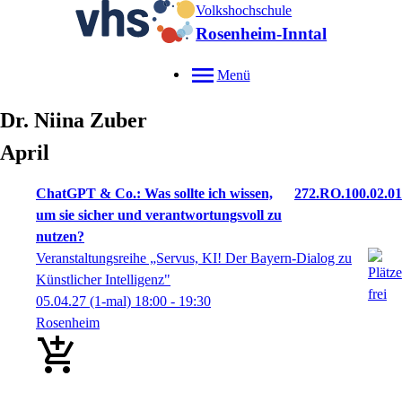
Volkshochschule
Rosenheim-Inntal
Menü
Dr.
Niina
Zuber
April
ChatGPT & Co.: Was sollte ich wissen,
272.RO.100.02.01
um sie sicher und verantwortungsvoll zu
nutzen?
Veranstaltungsreihe „Servus, KI! Der Bayern-Dialog zu
Künstlicher Intelligenz"
05.04.27
(1-mal)
18:00
- 19:30
Rosenheim