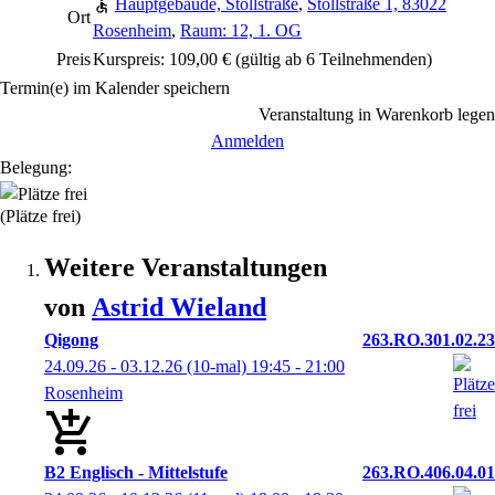
Hauptgebäude, Stollstraße
,
Stollstraße 1, 83022
Ort
Rosenheim
,
Raum: 12, 1. OG
Preis
Kurspreis: 109,00 € (gültig ab 6 Teilnehmenden)
Termin(e) im Kalender speichern
Veranstaltung in Warenkorb legen
Anmelden
Belegung:
(Plätze frei)
Weitere Veranstaltungen
von
Astrid
Wieland
Qigong
263.RO.301.02.23
24.09.26 - 03.12.26
(10-mal)
19:45
- 21:00
Rosenheim
B2 Englisch - Mittelstufe
263.RO.406.04.01