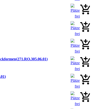
ackformen
271.RO.305.06.01
.01