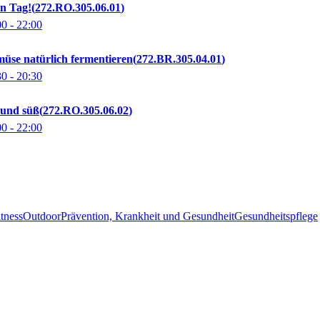
en Tag!
272.RO.305.06.01
00
- 22:00
üse natürlich fermentieren
272.BR.305.04.01
30
- 20:30
g und süß
272.RO.305.06.02
00
- 22:00
tness
Outdoor
Prävention, Krankheit und Gesundheit
Gesundheitspflege