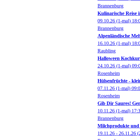
Brannenburg
Kulinarische Reise
09.10.26
(1-mal)
18:
Brannenburg
Alpenländische Meh
16.10.26
(1-mal)
18:
Raubling
Halloween Kochkurs
24.10.26
(1-mal)
09:
Rosenheim
Hülsenfrüchte - kle
07.11.26
(1-mal)
09:
Rosenheim
Gib Dir Saures! Gem
10.11.26
(1-mal)
17:
Brannenburg
Milchprodukte und 
19.11.26 - 26.11.26
(