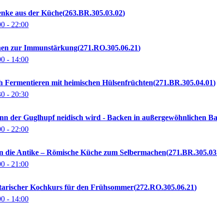
enke aus der Küche
263.BR.305.03.02
00
- 22:00
hen zur Immunstärkung
271.RO.305.06.21
00
- 14:00
ch Fermentieren mit heimischen Hülsenfrüchten
271.BR.305.04.01
30
- 20:30
n der Guglhupf neidisch wird - Backen in außergewöhnlichen B
00
- 22:00
 in die Antike – Römische Küche zum Selbermachen
271.BR.305.03
00
- 21:00
etarischer Kochkurs für den Frühsommer
272.RO.305.06.21
00
- 14:00