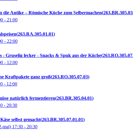
 in die Antike – Römische Küche zum Selbermachen
263.BR.305.03
00
- 21:00
lspeisen
263.RA.305.01.01
00
- 22:00
 - Gruselig lecker - Snacks & Spuk aus der Küche
263.RO.305.07
00
- 12:00
ine Kraftpakete ganz groß
263.RO.305.07.03
00
- 12:00
üse natürlich fermentieren
263.BR.305.04.01
30
- 20:30
Käse selbst gemacht
263.BR.305.07.01.01
2-mal)
17:30
- 20:30