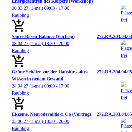
Energiezentren des Körpers (Workshop)
06.03.27
(1-mal)
09:00
- 17:00
Raubling
Säure-Basen-Balance (Vortrag)
272.RA.303.04.03
08.04.27
(1-mal)
18:30
- 20:00
Raubling
Grüne Schätze vor der Haustür - altes
272.RA.304.04.05
Wissen in neuem Gewand
24.04.27
(1-mal)
09:00
- 17:00
Raubling
Ekzeme, Neurodermitis & Co (Vortrag)
272.RA.303.04.05
03.06.27
(1-mal)
18:30
- 20:00
Raubling