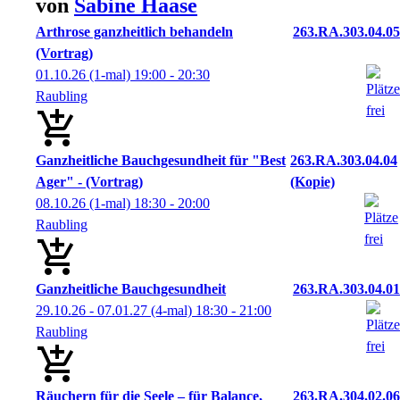
von
Sabine
Haase
Arthrose ganzheitlich behandeln
263.RA.303.04.05
(Vortrag)
01.10.26
(1-mal)
19:00
- 20:30
Raubling
Ganzheitliche Bauchgesundheit für "Best
263.RA.303.04.04
Ager" - (Vortrag)
(Kopie)
08.10.26
(1-mal)
18:30
- 20:00
Raubling
Ganzheitliche Bauchgesundheit
263.RA.303.04.01
29.10.26 - 07.01.27
(4-mal)
18:30
- 21:00
Raubling
Räuchern für die Seele – für Balance,
263.RA.304.02.06