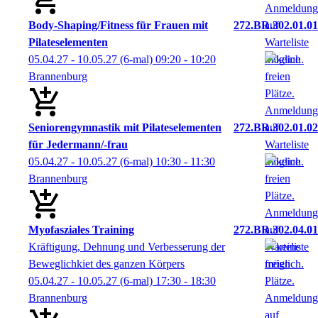
Body-Shaping/Fitness für Frauen mit
272.BR.302.01.01
Pilateselementen
05.04.27 - 10.05.27
(6-mal)
09:20
- 10:20
Brannenburg
Seniorengymnastik mit Pilateselementen
272.BR.302.01.02
für Jedermann/-frau
05.04.27 - 10.05.27
(6-mal)
10:30
- 11:30
Brannenburg
Myofasziales Training
272.BR.302.04.01
Kräftigung, Dehnung und Verbesserung der
Beweglichkiet des ganzen Körpers
05.04.27 - 10.05.27
(6-mal)
17:30
- 18:30
Brannenburg