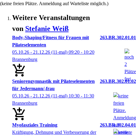
(keine freien Plätze. Anmeldung auf Warteliste möglich.)
Weitere Veranstaltungen
von
Stefanie
Weiß
Body-Shaping/Fitness für Frauen mit
263.BR.302.01.01
Pilateselementen
05.10.26 - 21.12.26
(11-mal)
09:20
- 10:20
Brannenburg
Seniorengymnastik mit Pilateselementen
263.BR.302.01.02
für Jedermann/-frau
05.10.26 - 21.12.26
(11-mal)
10:30
- 11:30
Brannenburg
Myofasziales Training
263.BR.302.04.01
Kräftigung, Dehnung und Verbesserung der